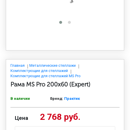
МЕДИЦИНСКАЯ МЕБЕЛЬ
СИСТЕМЫ ХРАНЕНИЯ
ОФИСНАЯ МЕБЕЛЬ
МЕБЕЛЬ ДЛЯ ДОМА
Главная
Металлические стеллажи
Комплектующие для стеллажей
Комплектующие для стеллажей MS Pro
Рама MS Pro 200х60 (Expert)
МЕБЕЛЬ ДЛЯ СТОЛОВЫХ
В наличии
Бренд:
Практик
СТАЛЬНЫЕ ДВЕРИ
2 768 руб.
Цена