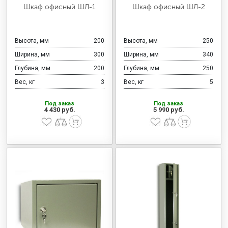
МЕДИЦИНСКАЯ МЕБЕЛЬ
Шкаф офисный ШЛ-1
Шкаф офисный ШЛ-2
СИСТЕМЫ ХРАНЕНИЯ
Высота, мм
200
Высота, мм
250
Ширина, мм
300
Ширина, мм
340
Глубина, мм
200
Глубина, мм
250
ОФИСНАЯ МЕБЕЛЬ
Вес, кг
3
Вес, кг
5
Под заказ
Под заказ
4 430 руб.
5 990 руб.
МЕБЕЛЬ ДЛЯ ДОМА
МЕБЕЛЬ ДЛЯ СТОЛОВЫХ
СТАЛЬНЫЕ ДВЕРИ