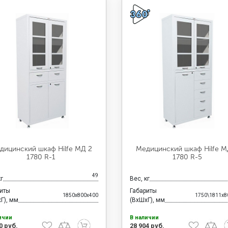
дицинский шкаф Hilfe МД 2
Медицинский шкаф Hilfe М
1780 R-1
1780 R-5
49
кг
Вес, кг
риты
Габариты
1850x800x400
1750\1811x8
Г), мм
(ВхШхГ), мм
ичии
В наличии
0 руб.
28 904 руб.