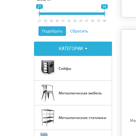
27
58
27
33
34
36
37
42
43
45
47
49
53
58
КАТЕГОРИИ
Сейфы
Металлическая мебель
Металлические стеллажи
Ме