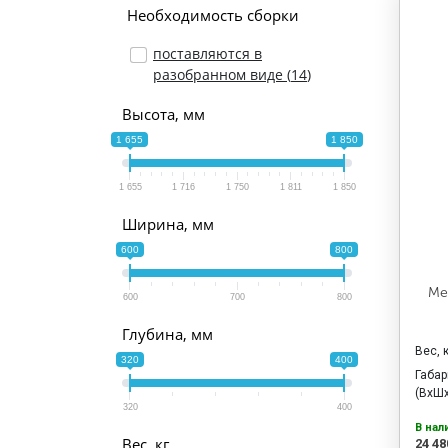
Необходимость сборки
поставляются в
разобранном виде (
14
)
Высота, мм
1 655
1 850
1 655
1 716
1 750
1 811
1 850
Ширина, мм
600
800
Ме
600
700
800
Глубина, мм
Вес, 
320
400
Габа
(ВхШх
320
400
В нал
Вес, кг
24 48