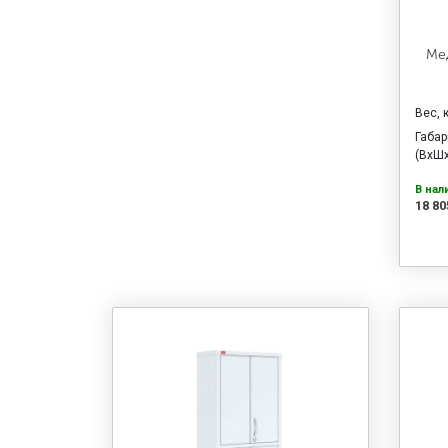
Ме
Вес, 
Габа
(ВхШх
В нал
18 80