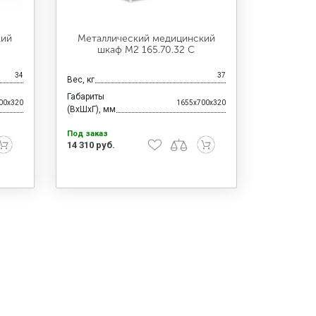
кий
Металлический медицинский
шкаф М2 165.70.32 С
34
37
Вес, кг
Габариты
00x320
1655x700x320
(ВхШхГ), мм
Под заказ
14 310 руб.