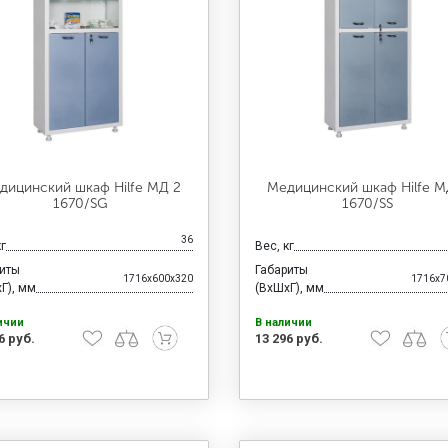
дицинский шкаф Hilfe МД 2
Медицинский шкаф Hilfe М
1670/SG
1670/SS
36
кг
Вес, кг
риты
Габариты
1716x600x320
1716x7
Г), мм
(ВхШхГ), мм
ичии
В наличии
6 руб.
13 296 руб.