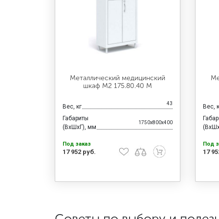
Металлический медицинский
Ме
шкаф М2 175.80.40 М
43
Вес, кг
Вес, 
Габариты
Габа
1750x800x400
(ВхШхГ), мм
(ВхШх
Под заказ
Под з
17 952 руб.
17 95
Советы по выбору и полез