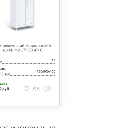
таллический медицинский
шкаф М2 175.80.40 С
47
кг
риты
1750x800x400
Г), мм
аказ
2 руб.
ная информация: