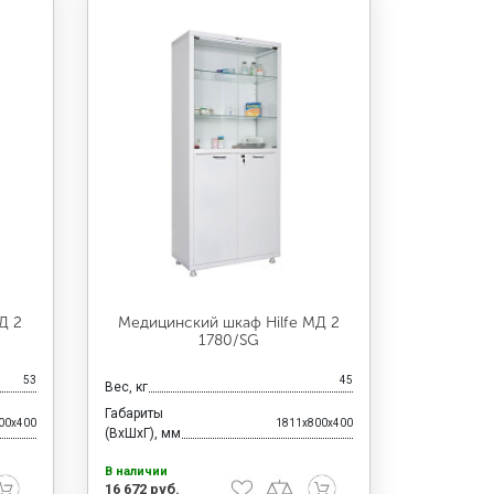
Д 2
Медицинский шкаф Hilfe МД 2
1780/SG
53
45
Вес, кг
Габариты
00x400
1811x800x400
(ВхШхГ), мм
В наличии
16 672 руб.