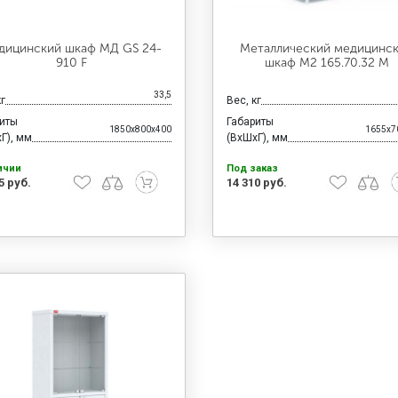
дицинский шкаф МД GS 24-
Металлический медицинс
910 F
шкаф М2 165.70.32 М
33,5
кг
Вес, кг
риты
Габариты
1850x800x400
1655x7
Г), мм
(ВхШхГ), мм
ичии
Под заказ
5 руб.
14 310 руб.