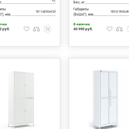
42
кг
Вес, кг
риты
Габариты
1811x800x400
1850/1865x8
Г), мм
(ВхШхГ), мм
ичии
В наличии
2 руб.
40 990 руб.