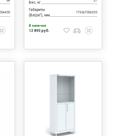
58
27
Вес, кг
Габариты
00x400
1750x700x320
(ВхШхГ), мм
В наличии
12 893 руб.