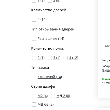
1 (
5
)
2 (
9
)
Количество дверей
4 (
14
)
Тип открывания дверей
Распашные (
14
)
Ме
Количество полок
2 (
1
)
3 (
1
)
4 (
12
)
Вес, 
Габа
Тип замка
(ВхШх
Ключевой (
14
)
В нал
13 29
Серия шкафа
М2 (
4
)
МД 2 (
8
)
МД GS (
2
)