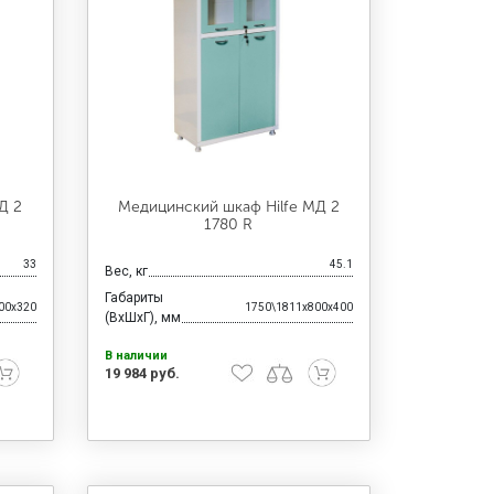
Д 2
Медицинский шкаф Hilfe МД 2
1780 R
33
45.1
Вес, кг
Габариты
00x320
1750\1811x800x400
(ВхШхГ), мм
В наличии
19 984 руб.