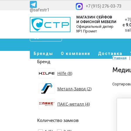
+7 (915) 276-03-73
@safestr1
МАГАЗИН СЕЙФОВ
+7(
И ОФИСНОЙ МЕБЕЛИ
с 9.
Официальный дилер
sa
№1 Промет
Каталог
Бренды
О компании
Доставка
Главная
Бренд
Медиц
Hilfe (
8
)
Сортирова
Металл-Завод (
2
)
ПАКС-металл (
4
)
Количество замков