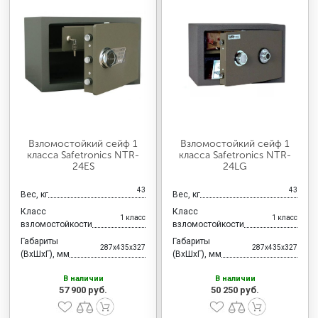
Взломостойкий сейф 1
Взломостойкий сейф 1
класса Safetronics NTR-
класса Safetronics NTR-
24ES
24LG
43
43
Вес, кг
Вес, кг
Класс
Класс
1 класс
1 класс
взломостойкости
взломостойкости
Габариты
Габариты
287x435x327
287x435x327
(ВхШхГ), мм
(ВхШхГ), мм
В наличии
В наличии
57 900 руб.
50 250 руб.