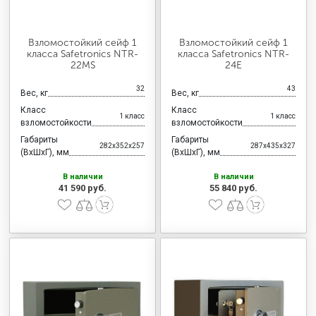
Взломостойкий сейф 1
Взломостойкий сейф 1
класса Safetronics NTR-
класса Safetronics NTR-
22MS
24E
32
43
Вес, кг
Вес, кг
Класс
Класс
1 класс
1 класс
взломостойкости
взломостойкости
Габариты
Габариты
282x352x257
287x435x327
(ВхШхГ), мм
(ВхШхГ), мм
В наличии
В наличии
41 590 руб.
55 840 руб.