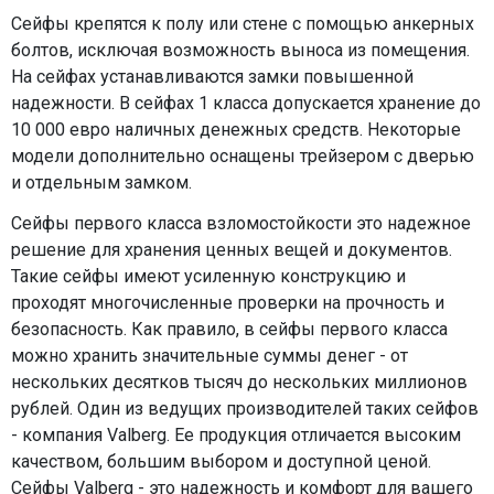
Сейфы крепятся к полу или стене с помощью анкерных
болтов, исключая возможность выноса из помещения.
На сейфах устанавливаются замки повышенной
надежности. В сейфах 1 класса допускается хранение до
10 000 евро наличных денежных средств. Некоторые
модели дополнительно оснащены трейзером с дверью
и отдельным замком.
Сейфы первого класса взломостойкости это надежное
решение для хранения ценных вещей и документов.
Такие сейфы имеют усиленную конструкцию и
проходят многочисленные проверки на прочность и
безопасность. Как правило, в сейфы первого класса
можно хранить значительные суммы денег - от
нескольких десятков тысяч до нескольких миллионов
рублей. Один из ведущих производителей таких сейфов
- компания Valberg. Ее продукция отличается высоким
качеством, большим выбором и доступной ценой.
Сейфы Valberg - это надежность и комфорт для вашего