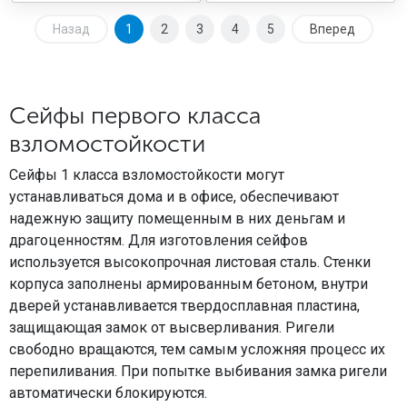
Назад
1
2
3
4
5
Вперед
Сейфы первого класса
взломостойкости
Сейфы 1 класса взломостойкости могут
устанавливаться дома и в офисе, обеспечивают
надежную защиту помещенным в них деньгам и
драгоценностям. Для изготовления сейфов
используется высокопрочная листовая сталь. Стенки
корпуса заполнены армированным бетоном, внутри
дверей устанавливается твердосплавная пластина,
защищающая замок от высверливания. Ригели
свободно вращаются, тем самым усложняя процесс их
перепиливания. При попытке выбивания замка ригели
автоматически блокируются.