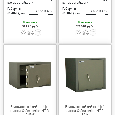
1 класс
1 класс
взломостойкости
взломостойкости
Габариты
Габариты
287x435x327
287x435x327
(ВхШхГ), мм
(ВхШхГ), мм
В наличии
В наличии
60 190 руб.
52 440 руб.
Взломостойкий сейф 1
Взломостойкий сейф 1
класса Safetronics NTR-
класса Safetronics NTR-
24MS
39M