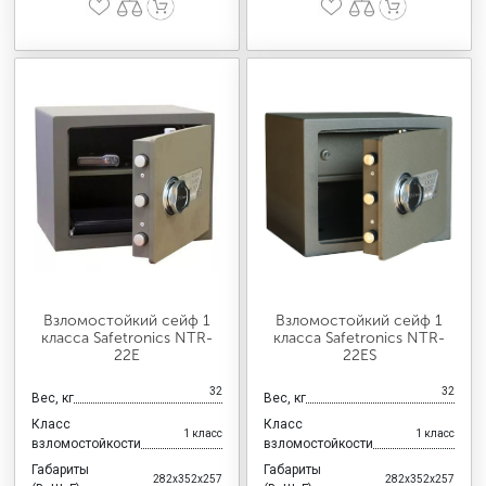
Взломостойкий сейф 1
Взломостойкий сейф 1
класса Safetronics NTR-
класса Safetronics NTR-
22E
22ES
32
32
Вес, кг
Вес, кг
Класс
Класс
1 класс
1 класс
взломостойкости
взломостойкости
Габариты
Габариты
282x352x257
282x352x257