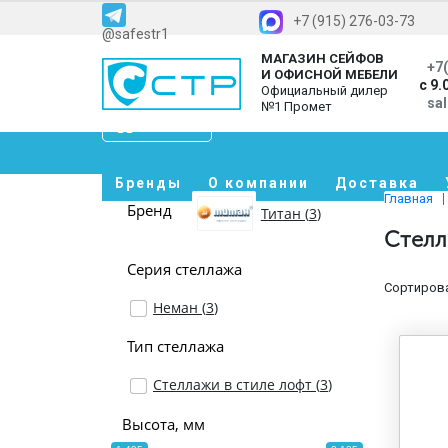
+7 (915) 276-03-73
@safestr1
МАГАЗИН СЕЙФОВ
+7(
И ОФИСНОЙ МЕБЕЛИ
с 9.
Официальный дилер
sa
№1 Промет
Каталог
Бренды
О компании
Доставка
Главная
Бренд
Титан (
3
)
Стелл
Серия стеллажа
Сортирова
Неман (
3
)
Тип стеллажа
Стеллажи в стиле лофт (
3
)
Высота, мм