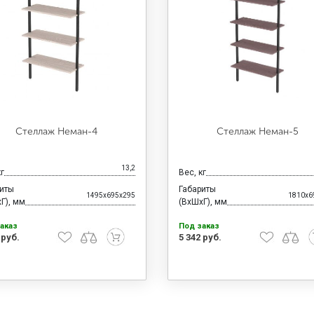
Стеллаж Неман-4
Стеллаж Неман-5
13,2
кг
Вес, кг
риты
Габариты
1495x695x295
1810x6
Г), мм
(ВхШхГ), мм
аказ
Под заказ
 руб.
5 342 руб.