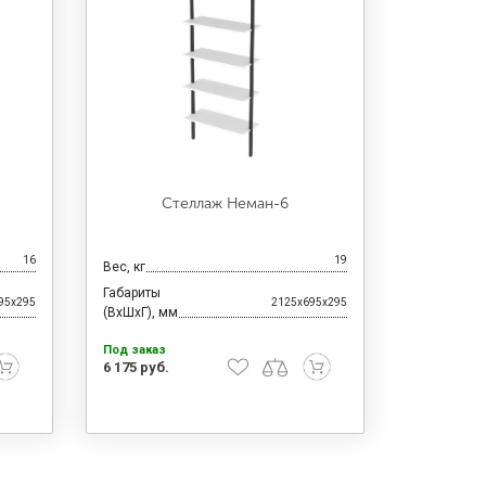
Стеллаж Неман-6
16
19
Вес, кг
Габариты
95x295
2125x695x295
(ВхШхГ), мм
Под заказ
6 175 руб.