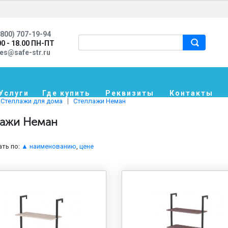
800) 707-19-94
00 - 18.00 ПН-ПТ
les@safe-str.ru
Услуги
Где купить
Реквизиты
Контакты
Стеллажи для дома
Стеллажи Неман
ажи Неман
ть по:
▲ наименованию
,
цене