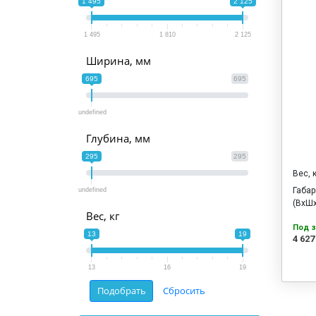
1 495
2 125
1 495
1 810
2 125
Ширина, мм
695
695
undefined
Глубина, мм
295
295
Вес, 
Габа
undefined
(ВхШх
Вес, кг
Под з
13
19
4 627
13
16
19