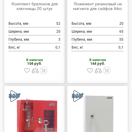
МЕДИЦИНСКАЯ МЕБЕЛЬ
Комплект брелоков для
Ложемент резиновый на
ключницы 20 штук
магните для сейфов Aiko
СИСТЕМЫ ХРАНЕНИЯ
Высота, мм
52
Высота, мм
20
Ширина, мм
20
Ширина, мм
65
Глубина, мм
3
Глубина, мм
55
ОФИСНАЯ МЕБЕЛЬ
Вес, кг
0,1
Вес, кг
0,1
В наличии
В наличии
104 руб.
144 руб.
МЕБЕЛЬ ДЛЯ ДОМА
МЕБЕЛЬ ДЛЯ СТОЛОВЫХ
СТАЛЬНЫЕ ДВЕРИ