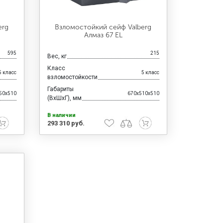
erg
Взломостойкий сейф Valberg
Алмаз 67 EL
595
215
Вес, кг
Класс
5 класс
5 класс
взломостойкости
Габариты
50x510
670x510x510
(ВхШхГ), мм
В наличии
293 310 руб.