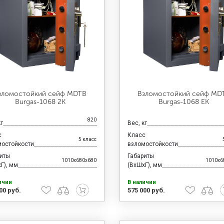
зломостойкий сейф MDTB
Взломостойкий сейф MD
Burgas-1068 2K
Burgas-1068 EK
820
кг
Вес, кг
с
Класс
5 класс
мостойкости
взломостойкости
риты
Габариты
1010x680x680
1010x6
Г), мм
(ВхШхГ), мм
ичии
В наличии
00 руб.
575 000 руб.