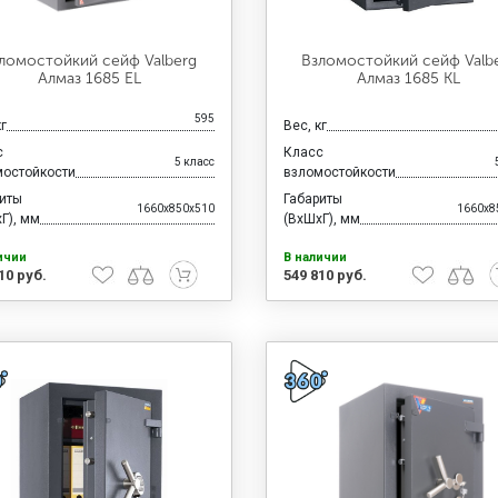
ломостойкий сейф Valberg
Взломостойкий сейф Valb
Алмаз 1685 EL
Алмаз 1685 KL
595
кг
Вес, кг
с
Класс
5 класс
мостойкости
взломостойкости
риты
Габариты
1660x850x510
1660x8
Г), мм
(ВхШхГ), мм
ичии
В наличии
10 руб.
549 810 руб.