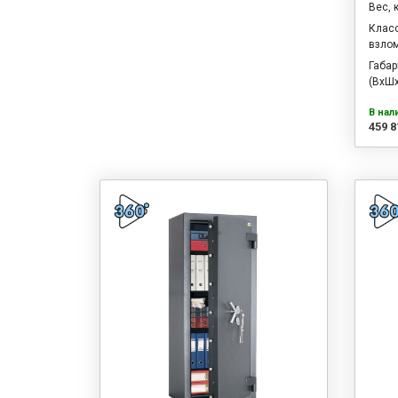
Вес, 
Клас
взло
Габа
(ВхШх
В нал
459 8