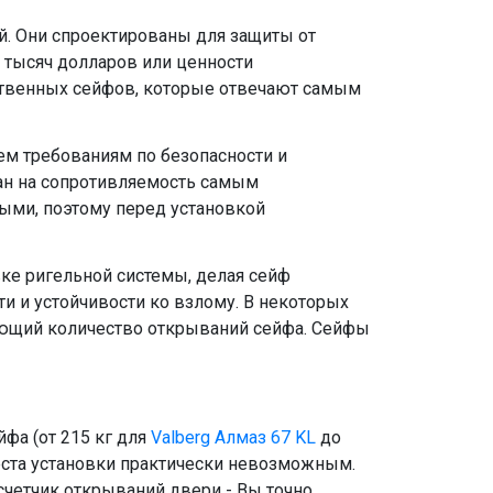
ей. Они спроектированы для защиты от
 тысяч долларов или ценности
ественных сейфов, которые отвечают самым
ем требованиям по безопасности и
ан на сопротивляемость самым
лыми, поэтому перед установкой
ке ригельной системы, делая сейф
и и устойчивости ко взлому. В некоторых
рующий количество открываний сейфа. Сейфы
фа (от 215 кг для
Valberg Алмаз 67 KL
до
еста установки практически невозможным.
счетчик открываний двери - Вы точно