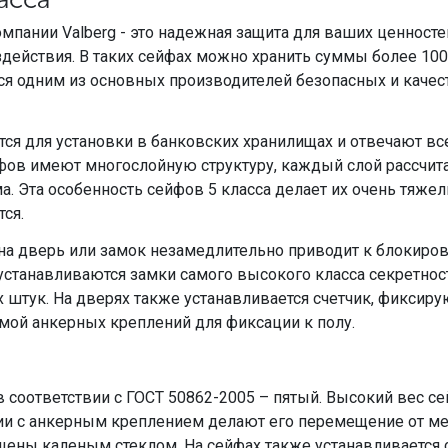
мпании Valberg - это надежная защита для ваших ценност
действия. В таких сейфах можно хранить суммы более 100
тся одним из основных производителей безопасных и кач
ся для установки в банковских хранилищах и отвечают вс
йфов имеют многослойную структуру, каждый слой рассчит
. Эта особенность сейфов 5 класса делает их очень тяже
ся.
а дверь или замок незамедлительно приводит к блокиров
станавливаются замки самого высокого класса секретност
х штук. На дверях также устанавливается счетчик, фикси
мой анкерных креплений для фиксации к полу.
соответствии с ГОСТ 50862-2005 – пятый. Высокий вес сей
нии с анкерным креплением делают его перемещение от м
щены каленым стеклом. На сейфах также устанавливается 