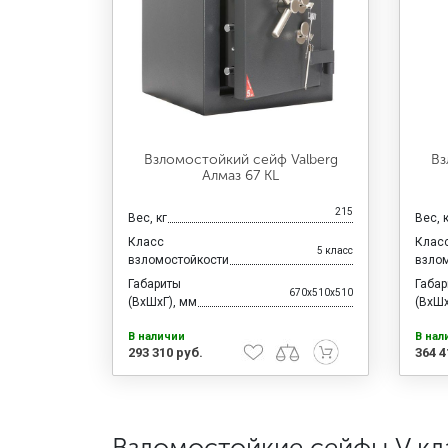
Взломостойкий сейф Valberg
Вз
Алмаз 67 KL
215
Вес, кг
Вес, 
Класс
Клас
5 класс
взломостойкости
взло
Габариты
Габа
670x510x510
(ВхШхГ), мм
(ВхШх
В наличии
В нал
293 310 руб.
364 4
Взломостойкие сейфы V кл