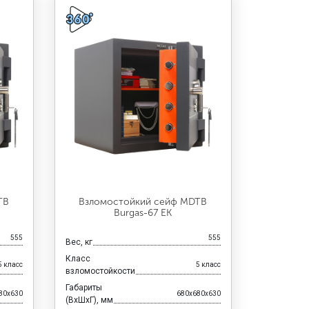
TB
Взломостойкий сейф MDTB
Burgas-67 EK
555
555
Вес, кг
Класс
5 класс
5 класс
взломостойкости
Габариты
80x630
680x680x630
(ВхШхГ), мм