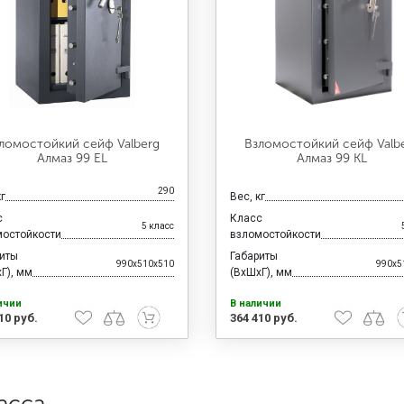
ломостойкий сейф Valberg
Взломостойкий сейф Valb
Алмаз 99 EL
Алмаз 99 KL
290
кг
Вес, кг
с
Класс
5 класс
мостойкости
взломостойкости
риты
Габариты
990x510x510
990x5
Г), мм
(ВхШхГ), мм
ичии
В наличии
10 руб.
364 410 руб.
асса