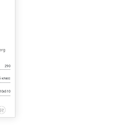
erg
290
5 класс
10x510