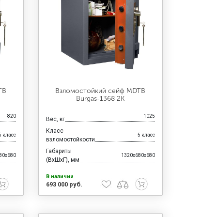
TB
Взломостойкий сейф MDTB
Burgas-1368 2K
820
1025
Вес, кг
Класс
5 класс
5 класс
взломостойкости
Габариты
80x680
1320x680x680
(ВхШхГ), мм
В наличии
693 000 руб.