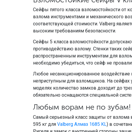
Сейфы пятого класса взломостойкости от ко
взлома инструментами и механического воз
соответствующей стоимости. Valberg являе
высоким требованиям безопасности.
Сейфы 5 класса взломостойкости допускают
противодействию взлому. Стенки таких се
распространенным инструментам для взлома
необходимо убедиться, что сейф не провалит
Любое несанкционированное воздействие н
неприступным для взломщиков. На сейфах у
моделях количество замков доходит до тре
обязательно оснащаются специальной систе
Любым ворам не по зубам!
Самый серьезный класс защиты от взлома в 
595 кг для
Valberg Алмаз 1685 KL
) в сочета
Ригеля и замок с внутренней стороны защи