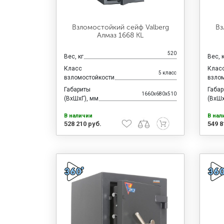
Взломостойкий сейф Valberg
Вз
Алмаз 1668 KL
520
Вес, кг
Вес, 
Класс
Клас
5 класс
взломостойкости
взло
Габариты
Габа
1660x680x510
(ВхШхГ), мм
(ВхШх
В наличии
В нал
528 210 руб.
549 8