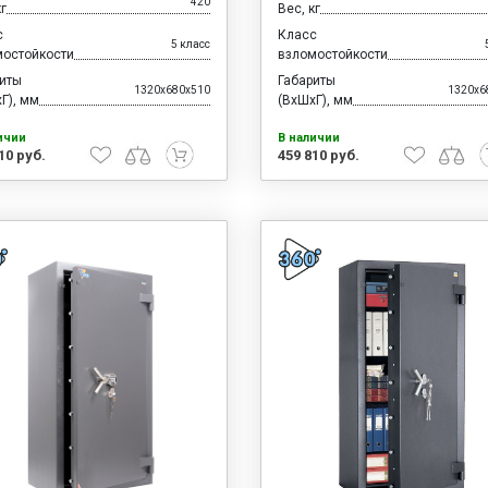
420
кг
Вес, кг
с
Класс
5 класс
мостойкости
взломостойкости
риты
Габариты
1320x680x510
1320x6
Г), мм
(ВхШхГ), мм
ичии
В наличии
10 руб.
459 810 руб.