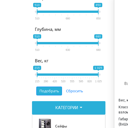
510
850
510
680
850
Глубина, мм
510
680
510
630
680
Вес, кг
215
1 025
215
290
420
520
555
595
820
1 025
В
Вес, 
Клас
КАТЕГОРИИ
взло
Габа
(ВхШх
Сейфы