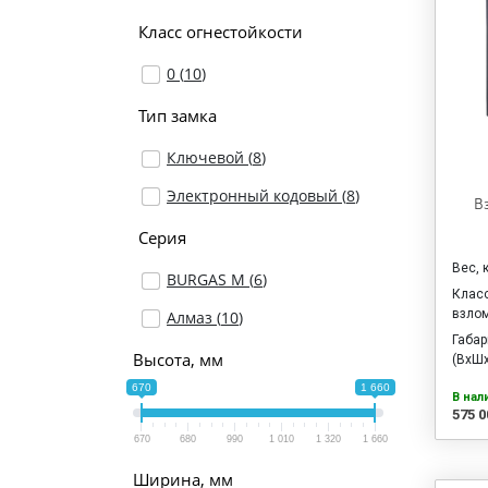
Класс огнестойкости
0 (
10
)
Тип замка
Ключевой (
8
)
Электронный кодовый (
8
)
В
Серия
Вес, 
BURGAS M (
6
)
Клас
взло
Алмаз (
10
)
Габа
Высота, мм
(ВхШх
670
1 660
В нал
575 0
670
680
990
1 010
1 320
1 660
Ширина, мм