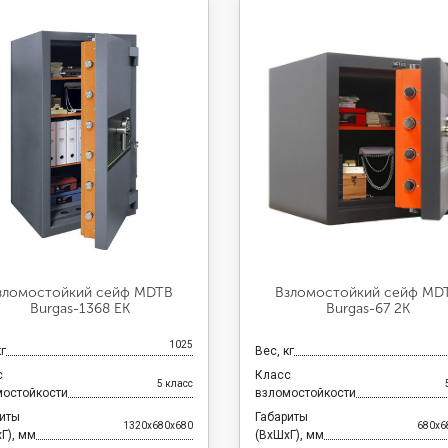
зломостойкий сейф MDTB
Взломостойкий сейф MD
Burgas-1368 EK
Burgas-67 2K
1025
кг
Вес, кг
с
Класс
5 класс
мостойкости
взломостойкости
риты
Габариты
1320x680x680
680x6
Г), мм
(ВхШхГ), мм