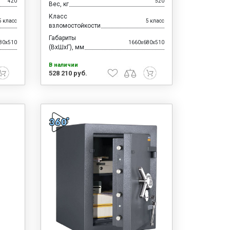
420
520
Вес, кг
Класс
5 класс
5 класс
взломостойкости
Габариты
80x510
1660x680x510
(ВхШхГ), мм
В наличии
528 210 руб.