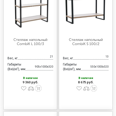
МЕДИЦИНСКАЯ МЕБЕЛЬ
СИСТЕМЫ ХРАНЕНИЯ
ОФИСНАЯ МЕБЕЛЬ
Стеллаж напольный
Стеллаж напольный
CombiK L 100/3
CombiK S 100/2
МЕБЕЛЬ ДЛЯ ДОМА
21
13
Вес, кг
Вес, кг
Габариты
Габариты
905x1000x320
550x1000x320
(ВхШхГ), мм
(ВхШхГ), мм
МЕБЕЛЬ ДЛЯ СТОЛОВЫХ
В наличии
В наличии
9 360 руб.
8 675 руб.
СТАЛЬНЫЕ ДВЕРИ