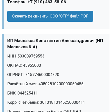
Телефон: +7 (910) 463-58-06
Скачать реквизиты ООО "СТР" файл PDF
ИП Маслаков Константин Александрович (ИП
Маслаков К.А)
ИНН: 503009759553
ОКТМО: 45955000
ОГРНИП: 315774600004370
Расчётный счет: 40802810200000050455
БИК: 044525411
Корр. счёт банка: 30101810145250000411
Полное наименование банка: ФИЛИАЛ