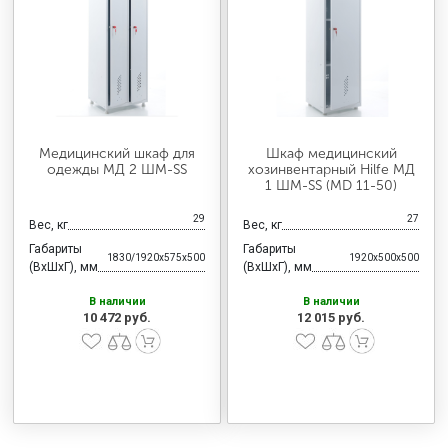
МЕДИЦИНСКАЯ МЕБЕЛЬ
СИСТЕМЫ ХРАНЕНИЯ
ОФИСНАЯ МЕБЕЛЬ
Медицинский шкаф для
Шкаф медицинский
одежды МД 2 ШМ-SS
хозинвентарный Hilfe МД
1 ШМ-SS (MD 11-50)
МЕБЕЛЬ ДЛЯ ДОМА
29
27
Вес, кг
Вес, кг
Габариты
Габариты
1830/1920x575x500
1920x500x500
(ВхШхГ), мм
(ВхШхГ), мм
МЕБЕЛЬ ДЛЯ СТОЛОВЫХ
В наличии
В наличии
10 472 руб.
12 015 руб.
СТАЛЬНЫЕ ДВЕРИ