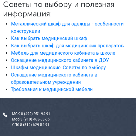
Советы по выбору и полезная
информация:
Металлический шкаф для одежды - особенности
конструкции
Как выбрать медицинский шкаф
Как выбрать шкаф для медицинских препаратов
Мебель для медицинского кабинета в школе
Оснащение медицинского кабинета в ДОУ
Шкафы медицинские. Советы по выбору
Оснащение медицинского кабинета в
образовательном учреждении
Требования к медицинской мебели
МСК:
8 (499) 951-94-91
Моб:
8 (910) 463-58-06
СПб:
8 (812) 629-54-91