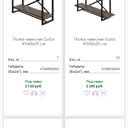
МЕДИЦИНСКАЯ МЕБЕЛЬ
СИСТЕМЫ ХРАНЕНИЯ
Полка навесная Gutta
Полка навесная Gutta
ОФИСНАЯ МЕБЕЛЬ
47х69х25 см
47х92х25 см
7
7,9
Вес, кг
Вес, кг
МЕБЕЛЬ ДЛЯ ДОМА
Габариты
Габариты
470x690x250
470x920x250
(ВхШхГ), мм
(ВхШхГ), мм
Под заказ
Под заказ
МЕБЕЛЬ ДЛЯ СТОЛОВЫХ
2 123 руб.
2 245 руб.
СТАЛЬНЫЕ ДВЕРИ