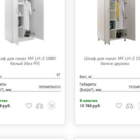
аф для палат MF LH-2 1880
Шкаф для палат MF LH-2 1
белый (без РУ)
белое дерево
67
кг
Вес, кг
риты
Габариты
1800x800x550
1926x8
Г), мм
(ВхШхГ), мм
ичии
В наличии
8 руб.
15 740 руб.