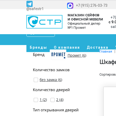
+7 (915) 276-03-73
@safestr1
МАГАЗИН СЕЙФОВ
+7(
И ОФИСНОЙ МЕБЕЛИ
с 9.
Официальный дилер
sa
№1 Промет
Каталог
Бренды
О компании
Доставка
Главная
Бренд
Промет (
6
)
Шкафы
Количество замков
Сортирова
без замка (
6
)
Количество дверей
1 (
2
)
2 (
4
)
Тип открывания дверей