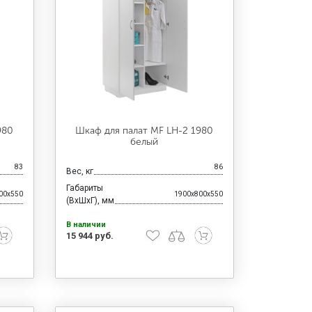
980
Шкаф для палат MF LH-2 1980
белый
83
86
Вес, кг
Габариты
00x550
1900x800x550
(ВхШхГ), мм
В наличии
15 944 руб.