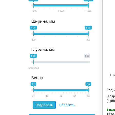
1 800
1 900
1 926
Ширина, мм
400
800
400
800
Глубина, мм
550
550
undefined
Шк
Вес, кг
41
86
Вес, 
Габа
41
47
67
83
86
(ВхШх
В нал
16 45