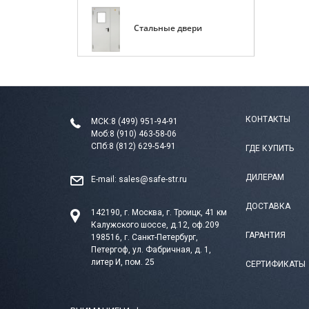
Стальные двери
КОНТАКТЫ
МСК:
8 (499) 951-94-91
Моб:
8 (910) 463-58-06
СПб:
8 (812) 629-54-91
ГДЕ КУПИТЬ
ДИЛЕРАМ
E-mail:
sales@safe-str.ru
ДОСТАВКА
142190, г. Москва, г. Троицк, 41 км
Калужского шоссе, д.12, оф.209
ГАРАНТИЯ
198516, г. Санкт-Петербург,
Петергоф, ул. Фабричная, д. 1,
литер И, пом. 25
СЕРТИФИКАТЫ