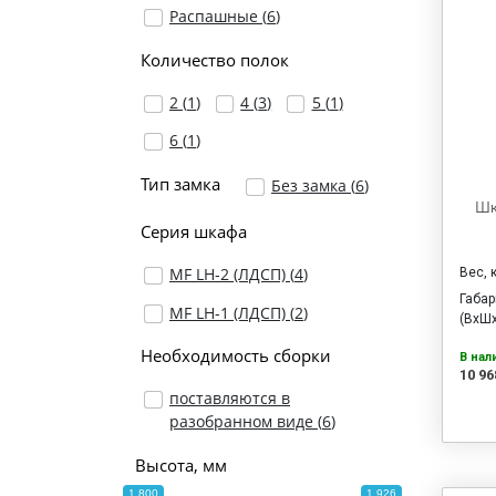
Распашные (
6
)
Количество полок
2 (
1
)
4 (
3
)
5 (
1
)
6 (
1
)
Тип замка
Без замка (
6
)
Шк
Серия шкафа
MF LH-2 (ЛДСП) (
4
)
Вес, 
Габа
МF LH-1 (ЛДСП) (
2
)
(ВхШх
Необходимость сборки
В нал
10 96
поставляются в
разобранном виде (
6
)
Высота, мм
1 800
1 926