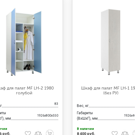
аф для палат MF LH-2 1980
Шкаф для палат МF LH-1 1
голубой
(без РУ)
83
кг
Вес, кг
риты
Габариты
1926x800x550
1926x4
Г), мм
(ВхШхГ), мм
ичии
В наличии
6 руб.
8 400 руб.