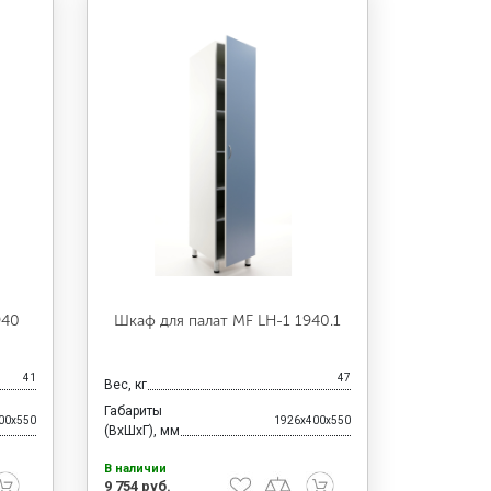
940
Шкаф для палат МF LH-1 1940.1
41
47
Вес, кг
Габариты
00x550
1926x400x550
(ВхШхГ), мм
В наличии
9 754 руб.