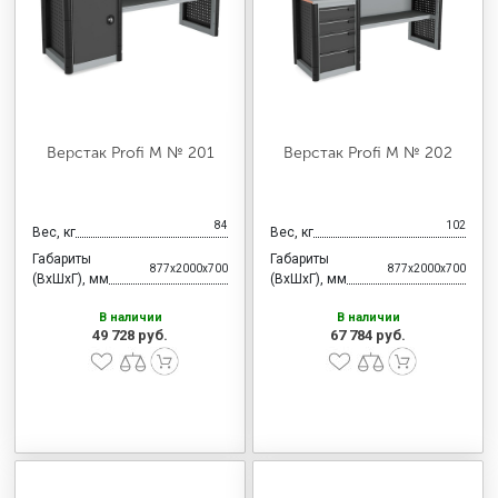
МЕДИЦИНСКАЯ МЕБЕЛЬ
СИСТЕМЫ ХРАНЕНИЯ
Верстак Profi M № 201
Верстак Profi M № 202
ОФИСНАЯ МЕБЕЛЬ
84
102
Вес, кг
Вес, кг
МЕБЕЛЬ ДЛЯ ДОМА
Габариты
Габариты
877x2000x700
877x2000x700
(ВхШхГ), мм
(ВхШхГ), мм
В наличии
В наличии
МЕБЕЛЬ ДЛЯ СТОЛОВЫХ
49 728 руб.
67 784 руб.
СТАЛЬНЫЕ ДВЕРИ