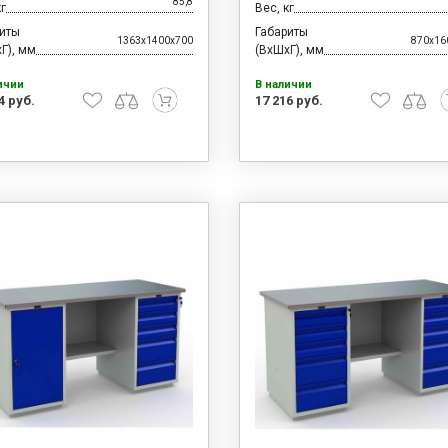
85,8
кг
Вес, кг
риты
Габариты
1363x1400x700
870x16
Г), мм
(ВхШхГ), мм
ичии
В наличии
4 руб.
17 216 руб.