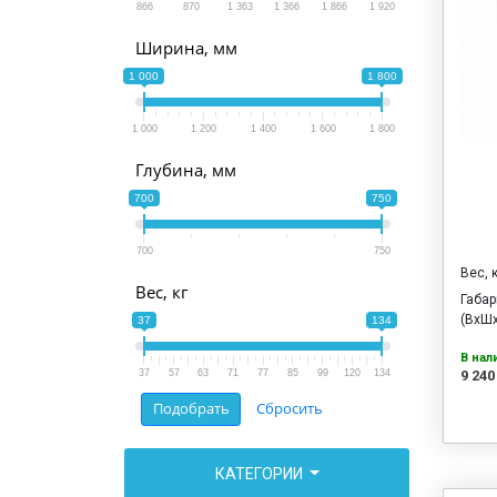
866
870
1 363
1 366
1 866
1 920
Ширина, мм
1 000
1 800
1 000
1 200
1 400
1 600
1 800
Глубина, мм
700
750
700
750
Вес, 
Вес, кг
Габа
(ВхШх
37
134
В нал
37
57
63
71
77
85
99
120
134
9 240
КАТЕГОРИИ