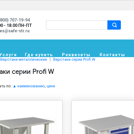
800) 707-19-94
00 - 18.00 ПН-ПТ
les@safe-str.ru
Услуги
Где купить
Реквизиты
Контакты
Верстаки металлические
Верстаки серии Profi W
аки серии Profi W
ть по:
▲ наименованию
,
цене