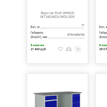
Верстак Profi (№602)
WT160.WD1/WD1.000
77
Вес, кг
Вес, 
Габариты
Габа
870x1600x700
(ВхШхГ), мм
(ВхШх
В наличии
В нал
21 840 руб.
28 57