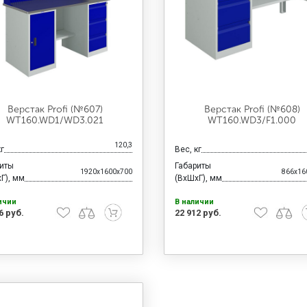
Верстак Profi (№607)
Верстак Profi (№608)
WT160.WD1/WD3.021
WT160.WD3/F1.000
120,3
кг
Вес, кг
риты
Габариты
1920x1600x700
866x16
Г), мм
(ВхШхГ), мм
ичии
В наличии
6 руб.
22 912 руб.