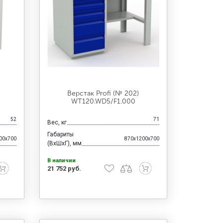
Верстак Profi (№ 202)
WT120.WD5/F1.000
52
71
Вес, кг
Габариты
00x700
870x1200x700
(ВхШхГ), мм
В наличии
21 752 руб.