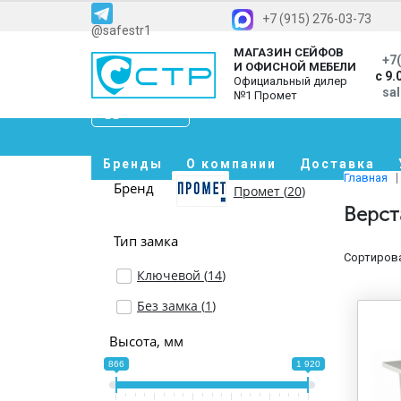
+7 (915) 276-03-73
@safestr1
МАГАЗИН СЕЙФОВ
+7(
И ОФИСНОЙ МЕБЕЛИ
с 9.
Официальный дилер
sa
№1 Промет
Каталог
Бренды
О компании
Доставка
Главная
Бренд
Промет (
20
)
Верст
Тип замка
Сортирова
Ключевой (
14
)
Без замка (
1
)
Высота, мм
866
1 920