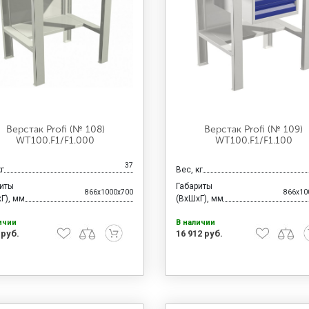
Верстак Profi (№ 108)
Верстак Profi (№ 109)
WT100.F1/F1.000
WT100.F1/F1.100
37
кг
Вес, кг
риты
Габариты
866x1000x700
866x10
Г), мм
(ВхШхГ), мм
ичии
В наличии
 руб.
16 912 руб.