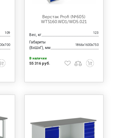
Верстак Profi (№605)
WTS160.WD1/WD5.021
109
123
Вес, кг
Габариты
00x700
1866x1600x750
(ВхШхГ), мм
В наличии
55 316 руб.