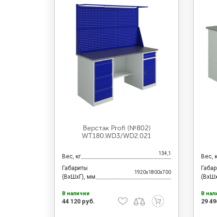
Верстак Profi (№802)
WT180.WD3/WD2.021
134,1
Вес, кг
Вес, 
Габариты
Габа
1920x1800x700
(ВхШхГ), мм
(ВхШх
В наличии
В нал
44 120 руб.
29 49