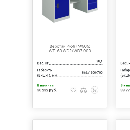
Верстак Profi (№606)
WT160.WD2/WD3.000
98,4
Вес, кг
Вес, 
Габариты
Габа
866x1600x700
(ВхШхГ), мм
(ВхШх
В наличии
В нал
30 232 руб.
38 77