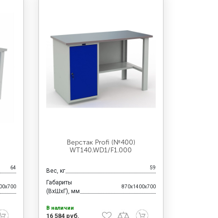
Верстак Profi (№400)
WT140.WD1/F1.000
64
59
Вес, кг
Габариты
00x700
870x1400x700
(ВхШхГ), мм
В наличии
16 584 руб.