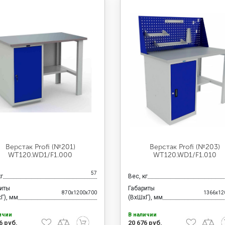
Верстак Profi (№201)
Верстак Profi (№203)
WT120.WD1/F1.000
WT120.WD1/F1.010
57
кг
Вес, кг
риты
Габариты
870x1200x700
1366x12
Г), мм
(ВхШхГ), мм
ичии
В наличии
6 руб.
20 676 руб.