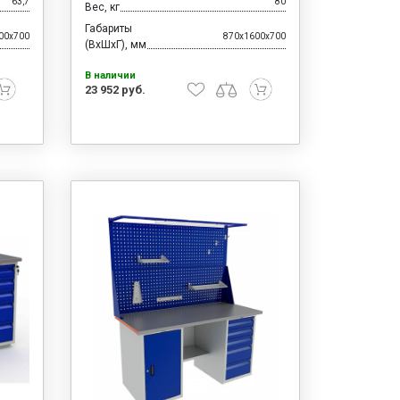
63,7
80
Вес, кг
Габариты
00x700
870x1600x700
(ВхШхГ), мм
В наличии
23 952 руб.