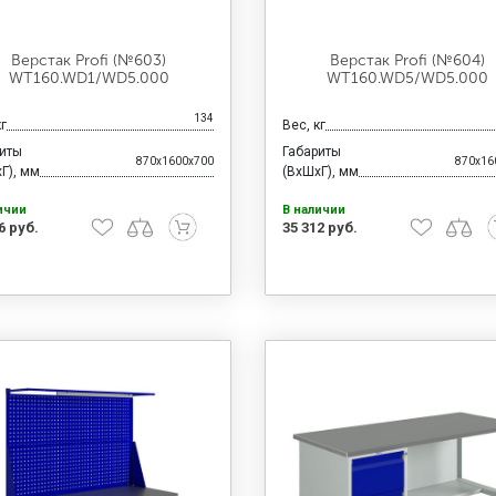
Верстак Profi (№603)
Верстак Profi (№604)
WT160.WD1/WD5.000
WT160.WD5/WD5.000
134
кг
Вес, кг
риты
Габариты
870x1600x700
870x16
Г), мм
(ВхШхГ), мм
ичии
В наличии
6 руб.
35 312 руб.