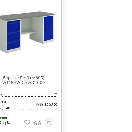
Верстак Profi (№803)
WT180.WD3/WD1.000
99,4
кг
риты
866x1800x700
Г), мм
ичии
6 руб.