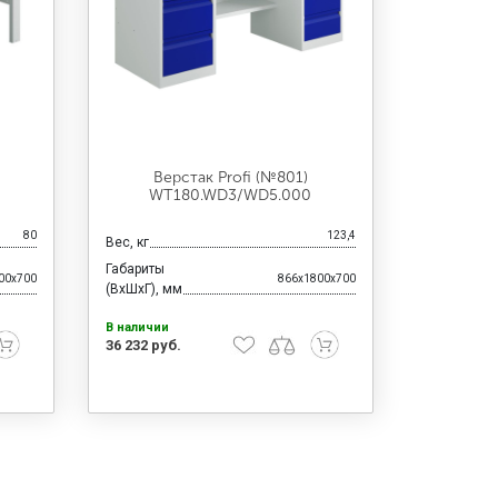
Верстак Profi (№801)
WT180.WD3/WD5.000
80
123,4
Вес, кг
Габариты
00x700
866x1800x700
(ВхШхГ), мм
В наличии
36 232 руб.