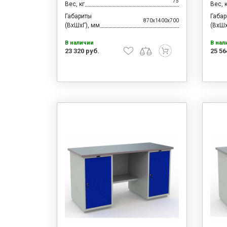
75
Вес, кг
Вес, 
Габариты
Габа
870x1400x700
(ВхШхГ), мм
(ВхШх
В наличии
В нал
23 320 руб.
25 56