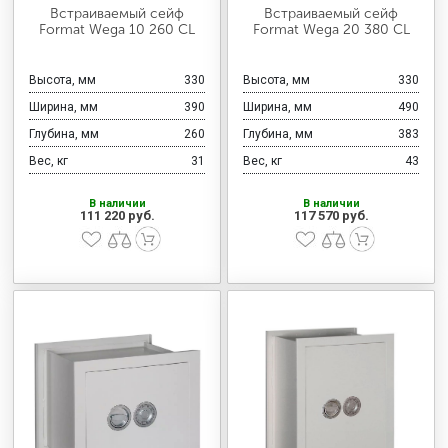
МЕДИЦИНСКАЯ МЕБЕЛЬ
Встраиваемый сейф
Встраиваемый сейф
Format Wega 10 260 CL
Format Wega 20 380 CL
СИСТЕМЫ ХРАНЕНИЯ
Высота, мм
330
Высота, мм
330
Ширина, мм
390
Ширина, мм
490
Глубина, мм
260
Глубина, мм
383
ОФИСНАЯ МЕБЕЛЬ
Вес, кг
31
Вес, кг
43
В наличии
В наличии
111 220 руб.
117 570 руб.
МЕБЕЛЬ ДЛЯ ДОМА
МЕБЕЛЬ ДЛЯ СТОЛОВЫХ
СТАЛЬНЫЕ ДВЕРИ