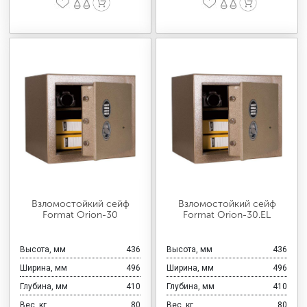
Взломостойкий сейф
Взломостойкий сейф
Format Orion-30
Format Orion-30.EL
Высота, мм
436
Высота, мм
436
Ширина, мм
496
Ширина, мм
496
Глубина, мм
410
Глубина, мм
410
Вес, кг
80
Вес, кг
80