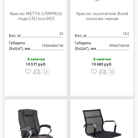
Кресло МЕТТА-17(MPRU)/
Кресло посетителя Bond
подл.131/осн.003
экокожа черная
24
14,2
Вес, кг
Вес, кг
Габариты
Габариты
1303x665x700
990x570x530
(ВхШхГ), мм
(ВхШхГ), мм
В наличии
В наличии
19 571 руб.
19 683 руб.