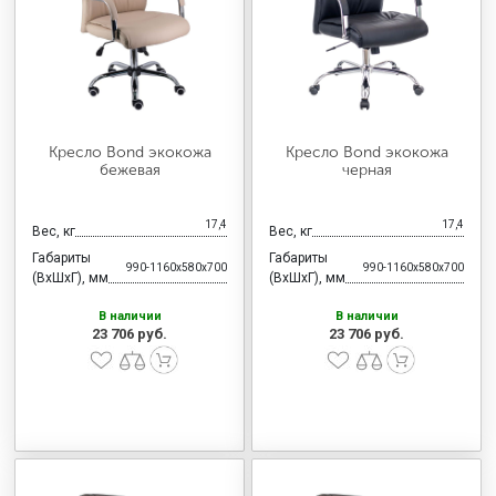
МЕДИЦИНСКАЯ МЕБЕЛЬ
СИСТЕМЫ ХРАНЕНИЯ
Кресло Bond экокожа
Кресло Bond экокожа
ОФИСНАЯ МЕБЕЛЬ
бежевая
черная
17,4
17,4
Вес, кг
Вес, кг
МЕБЕЛЬ ДЛЯ ДОМА
Габариты
Габариты
990-1160x580x700
990-1160x580x700
(ВхШхГ), мм
(ВхШхГ), мм
В наличии
В наличии
МЕБЕЛЬ ДЛЯ СТОЛОВЫХ
23 706 руб.
23 706 руб.
СТАЛЬНЫЕ ДВЕРИ