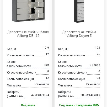
Депозитные ячейки (блок)
Депозитарная ячейка
Valberg DBI-12
Valberg Doyen 3
17.9
122
Вес, кг
Вес, кг
12
25
Количество замков
Количество замков
Класс
Класс
нет
0 класс
взломостойкости
взломостойкости
0
0
Класс огнестойкости
Класс огнестойкости
12
25
Количество секций
Количество секций
Ключевой
Ключевой
Тип замка
Тип замка
Габариты
Габариты
476x430x124
2095x440x310
(ВхШхГ), мм
(ВхШхГ), мм
Под заказ
Под заказ - предоплата 100%