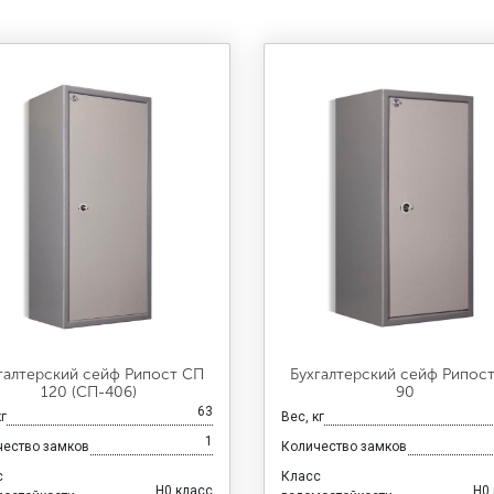
галтерский сейф Рипост СП
Бухгалтерский сейф Рипос
120 (СП-406)
90
63
кг
Вес, кг
1
чество замков
Количество замков
с
Класс
H0 класс
H0