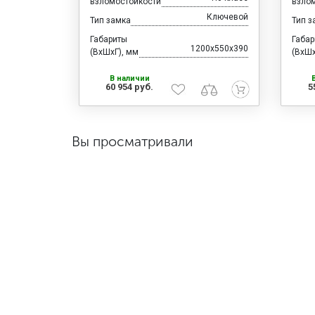
взломостойкости
взло
Ключевой
Тип замка
Тип з
Габариты
Габа
1200x550x390
(ВхШхГ), мм
(ВхШх
В наличии
60 954 руб.
5
Вы просматривали