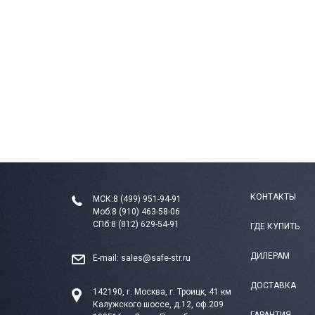
КОНТАКТЫ
МСК:
8 (499) 951-94-91
Моб:
8 (910) 463-58-06
СПб:
8 (812) 629-54-91
ГДЕ КУПИТЬ
ДИЛЕРАМ
E-mail:
sales@safe-str.ru
ДОСТАВКА
142190, г. Москва, г. Троицк, 41 км
Калужского шоссе, д.12, оф.209
ГАРАНТИЯ