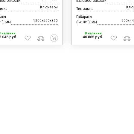
мостойкости
взломостойкости
Ключевой
Клю
амка
Тип замка
риты
Габариты
1200x550x390
900x44
Г), мм
(ВхШхГ), мм
В наличии
В наличии
5 046 руб.
40 885 руб.