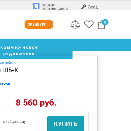
портал
Вход
поставщиков
0
ОРЕНБУРГ
Коммерческое
предложение
кие сейфы
й ШБ-К
еткон
8 560 руб.
к избранному
КУПИТЬ