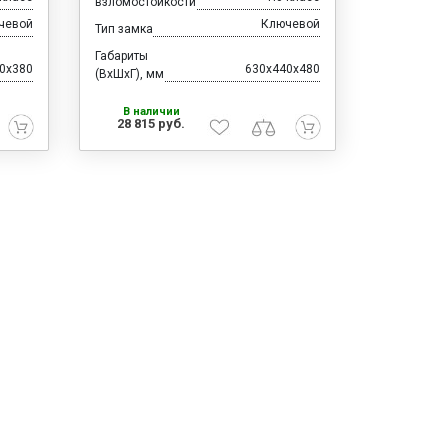
взломостойкости
чевой
Ключевой
Тип замка
Габариты
0x380
630x440x480
(ВхШхГ), мм
В наличии
28 815 руб.