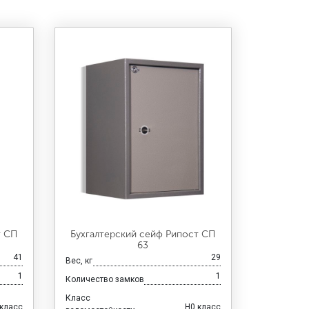
т СП
Бухгалтерский сейф Рипост СП
63
41
29
Вес, кг
1
1
Количество замков
Класс
 класс
H0 класс