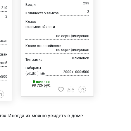
233
Вес, кг
210
2
Количество замков
2
Класс
взломостойкости
не сертифицирован
ован
Класс огнестойкости
не сертифицирован
ован
Ключевой
Тип замка
евой
Габариты
2000x1000x500
(ВхШхГ), мм
x500
В наличии
98 726 руб.
тях. Иногда их можно увидеть в доме