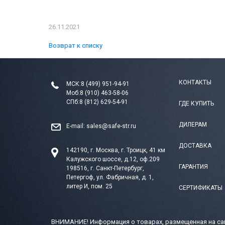
26.11.2021
Возврат к списку
КОНТАКТЫ
МСК:
8 (499) 951-94-91
Моб:
8 (910) 463-58-06
СПб:
8 (812) 629-54-91
ГДЕ КУПИТЬ
ДИЛЕРАМ
E-mail:
sales@safe-str.ru
ДОСТАВКА
142190, г. Москва, г. Троицк, 41 км
Калужского шоссе, д.12, оф.209
ГАРАНТИЯ
198516, г. Санкт-Петербург,
Петергоф, ул. Фабричная, д. 1,
литер И, пом. 25
СЕРТИФИКАТЫ
ВНИМАНИЕ! Информация о товарах, размещенная на сай