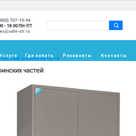
800) 707-19-94
00 - 18.00 ПН-ПТ
les@safe-str.ru
Услуги
Где купить
Реквизиты
Контакты
ОШ - сейф для воинских частей
оинских частей