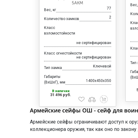
5АКМ
Вес,
77
Вес, кг
Кол
2
Количество замков
Кла
Класс
взл
взломостойкости
не сертифицирован
Кла
Класс огнестойкости
не сертифицирован
Тип
Ключевой
Тип замка
Габ
Габариты
(ВхШ
1400x450x350
(ВхШхГ), мм
В наличии
31 496 руб.
Армейские сейфы ОШ - сейф для воин
Армейские сейфы ограничивают доступ к оруж
коллекционера оружия, так как оно по закон