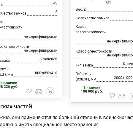
БП
145
 кг
Вес, кг
2
ичество замков
Количество замков
сс
Класс
омостойкости
взломостойкости
не сертифицирован
не сертифицир
сс огнестойкости
не сертифицирован
Класс огнестойкости
не сертифицир
Ключевой
 замка
Ключ
Тип замка
ариты
1800x650x410
Габариты
хГ), мм
2000x1000
(ВхШхГ), мм
В наличии
58 226 руб.
В наличии
108 900 руб.
ских частей
ию, они применяются по большей степени в воинских час
у должно иметь специальное место хранения.