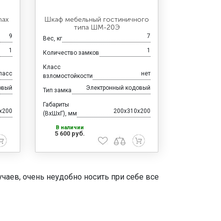
max
Шкаф мебельный гостиничного
типа ШМ-20Э
9
7
Вес, кг
1
1
Количество замков
Класс
ласс
нет
взломостойкости
овый
Электронный кодовый
Тип замка
Габариты
x200
200x310x200
(ВхШхГ), мм
В наличии
5 600 руб.
чаев, очень неудобно носить при себе все