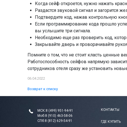
Когда сейф откроется, нужно нажать крас
Раздастся звуковой сигнал и загорится же
Подтвердите код, нажав контрольную кноп
Если программирование кода прошло успеш
вы услышите три сигнала.
Необходимо еще раз проверить код, котор
Закрывайте дверь и проворачивайте рукоя
Помните о том, что не стоит класть ценные в
Работоспособность сейфов напрямую зависит
сотрудников отеля сразу же установить новые
06.04.2022
Возврат к списку
КОНТАКТЫ
МСК:
8 (499) 951-94-91
Моб:
8 (910) 463-58-06
СПб:
8 (812) 629-54-91
ГДЕ КУПИТЬ