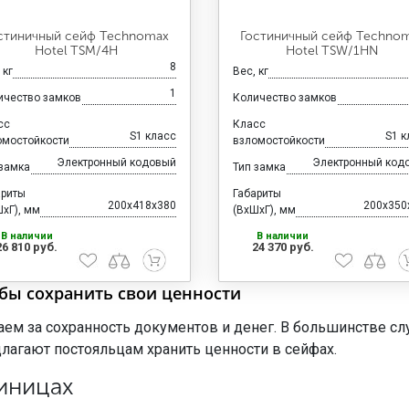
стиничный сейф Technomax
Гостиничный сейф Techno
Hotel TSM/4H
Hotel TSW/1HN
8
 кг
Вес, кг
1
ичество замков
Количество замков
сс
Класс
S1 класс
S1 к
омостойкости
взломостойкости
Электронный кодовый
Электронный код
 замка
Тип замка
ариты
Габариты
200x418x380
200x350
хГ), мм
(ВхШхГ), мм
В наличии
В наличии
26 810 руб.
24 370 руб.
обы сохранить свои ценности
ем за сохранность документов и денег. В большинстве слу
лагают постояльцам хранить ценности в сейфах.
иницах