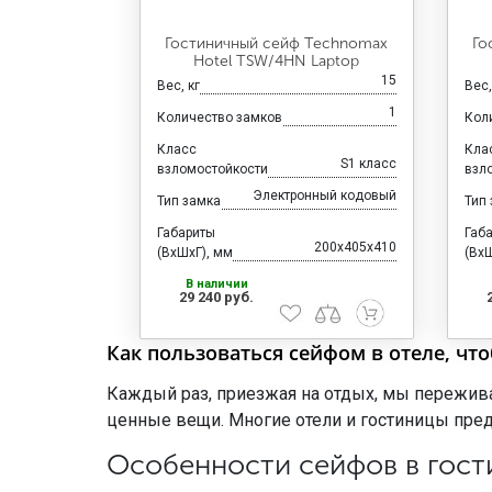
Гостиничный сейф Technomax
Го
Hotel TSW/4HN Laptop
15
Вес, кг
Вес,
1
Количество замков
Кол
Класс
Кла
S1 класс
взломостойкости
взл
Электронный кодовый
Тип замка
Тип
Габариты
Габ
200x405x410
(ВхШхГ), мм
(ВхШ
В наличии
29 240 руб.
Как пользоваться сейфом в отеле, чт
Каждый раз, приезжая на отдых, мы пережива
ценные вещи. Многие отели и гостиницы пред
Особенности сейфов в гост