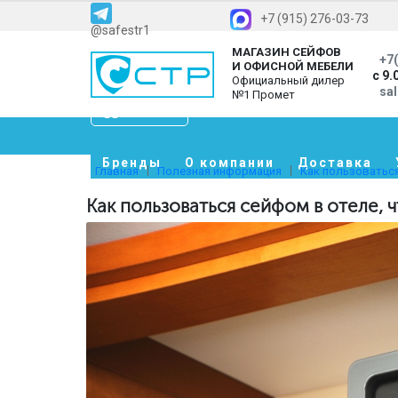
+7 (915) 276-03-73
@safestr1
МАГАЗИН СЕЙФОВ
+7(
И ОФИСНОЙ МЕБЕЛИ
с 9.
Официальный дилер
sa
№1 Промет
Каталог
Бренды
О компании
Доставка
Главная
Полезная информация
Как пользоваться
Как пользоваться сейфом в отеле, 